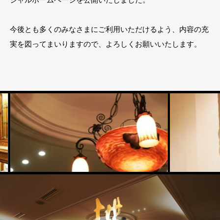
シャルホームページを公開いたしました。
今後とも多くのみなさまにご利用いただけるよう、内容の充
実を図ってまいりますので、よろしくお願いいたします。
サ
サ
ン
ン
プ
プ
ル
ル
ギ
ギ
ャ
ャ
ラ
ラ
リ
リ